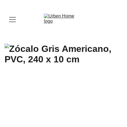
¡Visita nuestro Showroom!
 Av. las Américas, 16-56, Zona 13