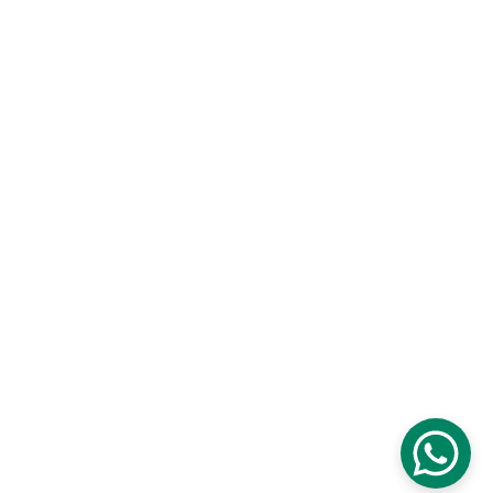
Garantías de productos
Fichas técnicas
Solicita muestras
Contáctanos
Síguenos en redes sociales
Somos parte de 
Urben Group
Latam Import, S.A 
|
 Urben Home
Todos los derechos reservados © 2026