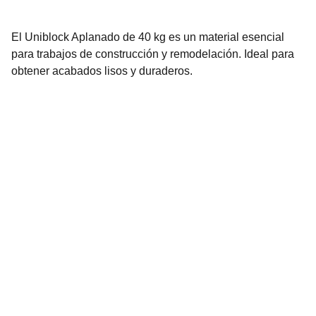
El Uniblock Aplanado de 40 kg es un material esencial
para trabajos de construcción y remodelación. Ideal para
obtener acabados lisos y duraderos.
Contáctanos
2296-3136
2296-3137
info@urbenhome.com
Av. las Américas, 16-56,
Zona 13, Ciudad de Guatemala