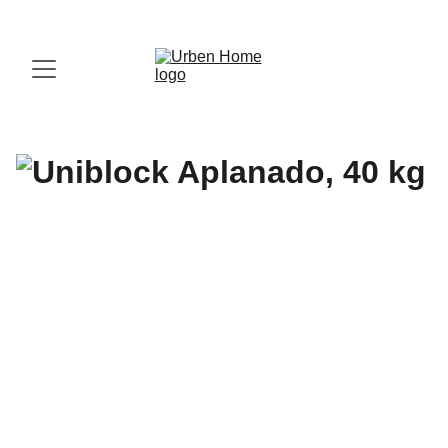
¡Visita nuestro Showroom!
 Av. las Américas, 16-56, Zona 13