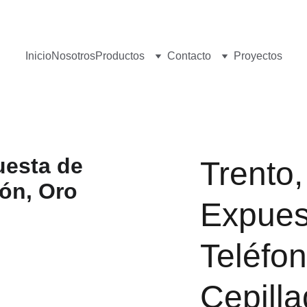
¡Visita nuestro Showroom!
 Av. las Américas, 16-56, Zona 13
Inicio
Nosotros
Productos
Contacto
Proyectos
Trento
Expues
Teléfon
Cepilla