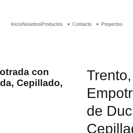
¡Visita nuestro Showroom!
 Av. las Américas, 16-56, Zona 13
Inicio
Nosotros
Productos
Contacto
Proyectos
Trento
Empotr
de Duc
Cepilla