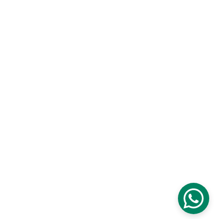
Garantías de productos
Fichas técnicas
Solicita muestras
Contáctanos
Síguenos en redes sociales
Somos parte de 
Urben Group
Latam Import, S.A 
|
 Urben Home
Todos los derechos reservados © 2026