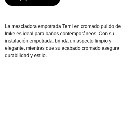
La mezcladora empotrada Terni en cromado pulido de
Imke es ideal para baños contemporáneos. Con su
instalación empotrada, brinda un aspecto limpio y
elegante, mientras que su acabado cromado asegura
durabilidad y estilo.
Contáctanos
2296-3136
2296-3137
info@urbenhome.com