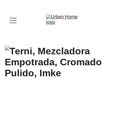
¡Visita nuestro Showroom!
 Av. las Américas, 16-56, Zona 13