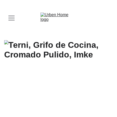
¡Visita nuestro Showroom!
 Av. las Américas, 16-56, Zona 13