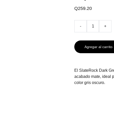
Q259.20
-
+
Agregar al carrito
El SlateRock Dark Gr
acabado mate, ideal 
color gris oscuro.