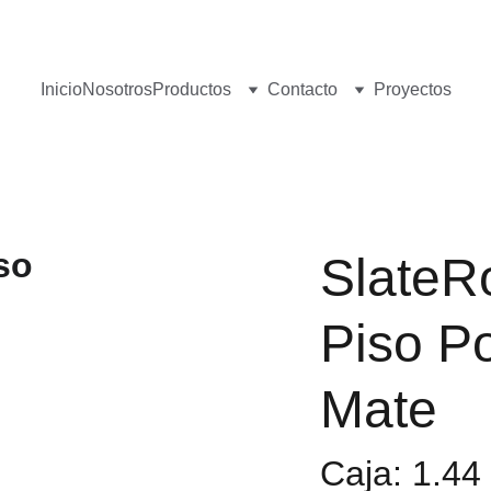
¡Visita nuestro Showroom!
 Av. las Américas, 16-56, Zona 13
Inicio
Nosotros
Productos
Contacto
Proyectos
SlateR
Piso P
Mate
Caja: 1.44