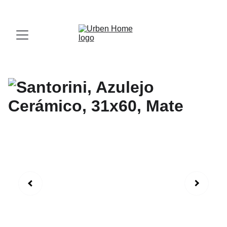
¡Visita nuestro Showroom!
 Av. las Américas, 16-56, Zona 13