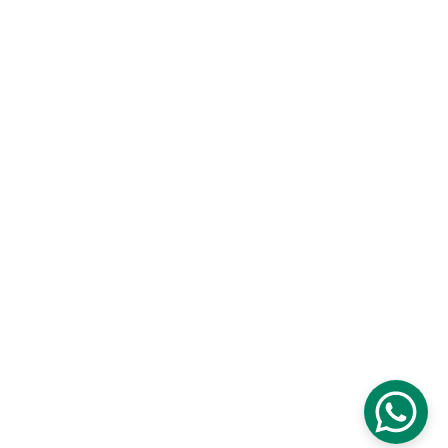
Garantías de productos
Fichas técnicas
Solicita muestras
Contáctanos
Síguenos en redes sociales
Somos parte de 
Urben Group
Latam Import, S.A 
|
 Urben Home
Todos los derechos reservados © 2026