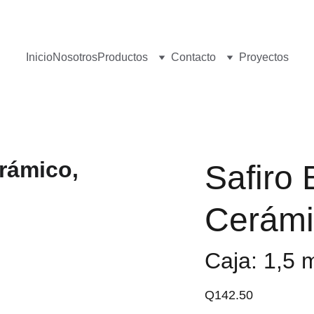
¡Visita nuestro Showroom!
 Av. las Américas, 16-56, Zona 13
Inicio
Nosotros
Productos
Contacto
Proyectos
Safiro 
Cerámi
Caja: 1,5 
Q142.50