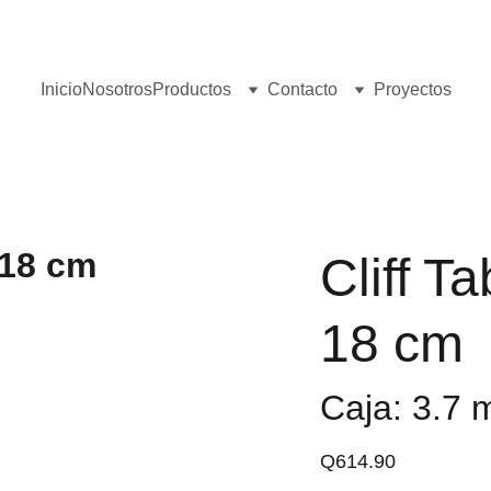
¡Visita nuestro Showroom!
 Av. las Américas, 16-56, Zona 13
Inicio
Nosotros
Productos
Contacto
Proyectos
Cliff 
18 cm
Caja: 3.7 
Q614.90