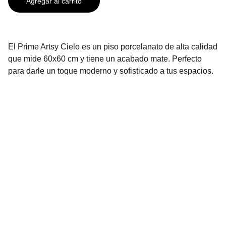
Agregar al carrito
El Prime Artsy Cielo es un piso porcelanato de alta calidad
que mide 60x60 cm y tiene un acabado mate. Perfecto
para darle un toque moderno y sofisticado a tus espacios.
Contáctanos
2296-3136
2296-3137
info@urbenhome.com