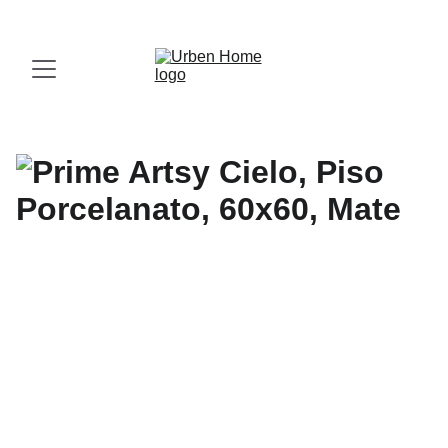
¡Visita nuestro Showroom!
 Av. las Américas, 16-56, Zona 13