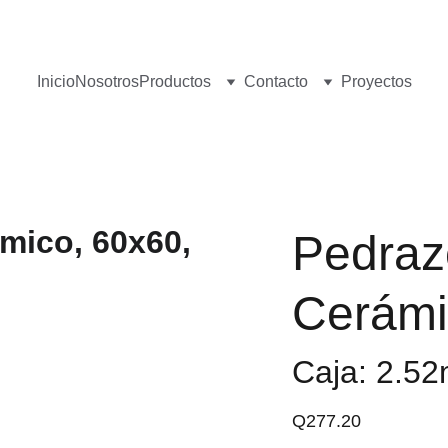
¡Visita nuestro Showroom!
 Av. las Américas, 16-56, Zona 13
Inicio
Nosotros
Productos
Contacto
Proyectos
Pedraz
Cerámi
Caja: 2.5
Q277.20