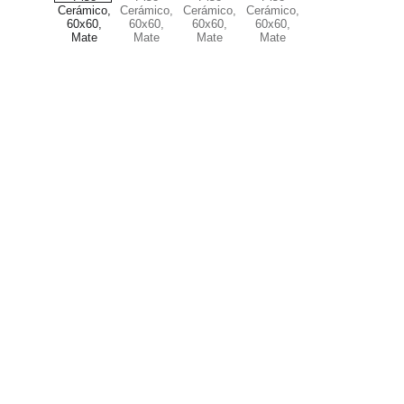
Contáctanos
2296-3136
2296-3137
info@urbenhome.com
Av. las Américas, 16-56,
Zona 13, Ciudad de Guatemala