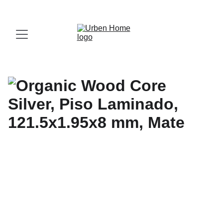
¡Visita nuestro Showroom!
 Av. las Américas, 16-56, Zona 13