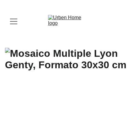
¡Visita nuestro Showroom!
 Av. las Américas, 16-56, Zona 13