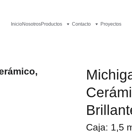
¡Visita nuestro Showroom!
 Av. las Américas, 16-56, Zona 13
Inicio
Nosotros
Productos
Contacto
Proyectos
Michiga
Cerámi
Brillant
Caja: 1,5 