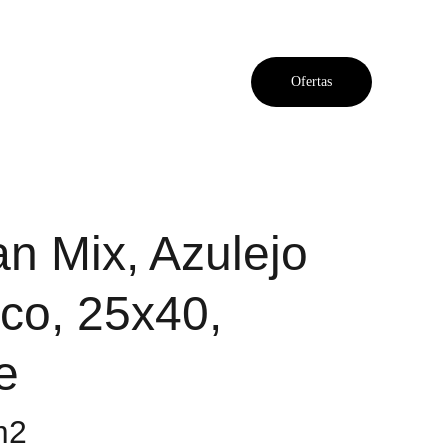
Ofertas
n Mix, Azulejo
co, 25x40,
e
m2