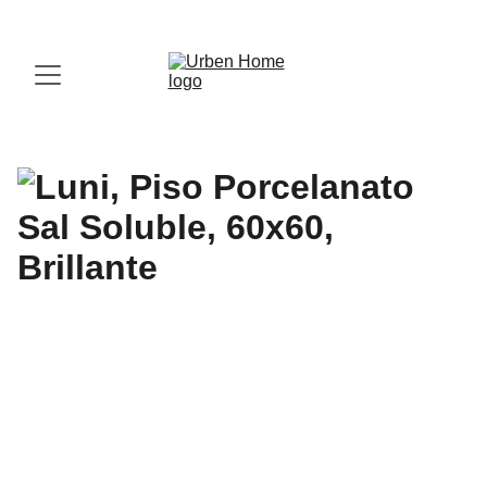
¡Visita nuestro Showroom!
 Av. las Américas, 16-56, Zona 13