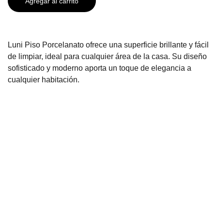
Agregar al carrito
Luni Piso Porcelanato ofrece una superficie brillante y fácil
de limpiar, ideal para cualquier área de la casa. Su diseño
sofisticado y moderno aporta un toque de elegancia a
cualquier habitación.
Contáctanos
2296-3136
2296-3137
info@urbenhome.com