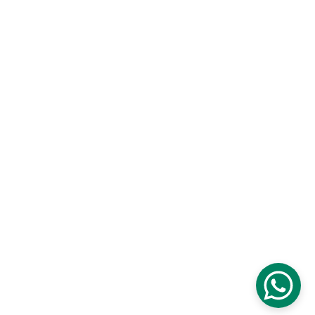
Garantías de productos
Fichas técnicas
Solicita muestras
Contáctanos
Síguenos en redes sociales
Somos parte de 
Urben Group
Latam Import, S.A 
|
 Urben Home
Todos los derechos reservados © 2026