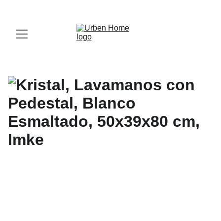
¡Visita nuestro Showroom!
 Av. las Américas, 16-56, Zona 13