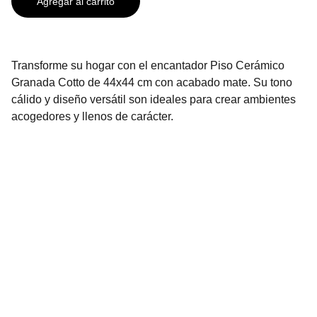
Agregar al carrito
Transforme su hogar con el encantador Piso Cerámico
Granada Cotto de 44x44 cm con acabado mate. Su tono
cálido y diseño versátil son ideales para crear ambientes
acogedores y llenos de carácter.
Contáctanos
2296-3136
2296-3137
info@urbenhome.com