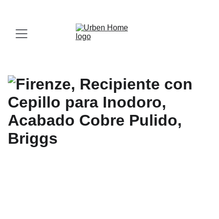
¡Visita nuestro Showroom!
 Av. las Américas, 16-56, Zona 13