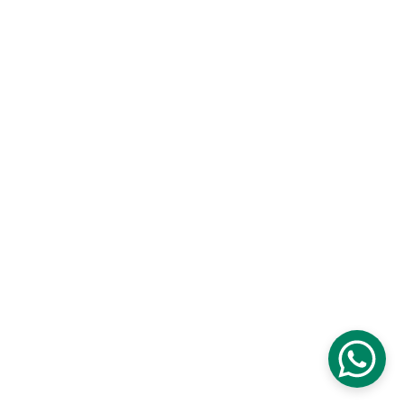
Garantías de productos
Fichas técnicas
Solicita muestras
Contáctanos
Síguenos en redes sociales
Somos parte de 
Urben Group
Latam Import, S.A 
|
 Urben Home
Todos los derechos reservados © 2026