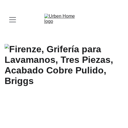
¡Visita nuestro Showroom!
 Av. las Américas, 16-56, Zona 13