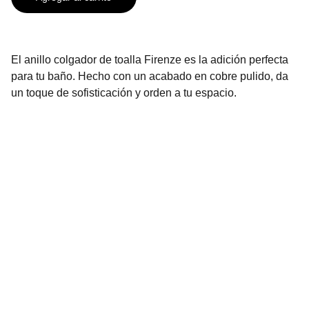
El anillo colgador de toalla Firenze es la adición perfecta
para tu baño. Hecho con un acabado en cobre pulido, da
un toque de sofisticación y orden a tu espacio.
Contáctanos
2296-3136
2296-3137
info@urbenhome.com