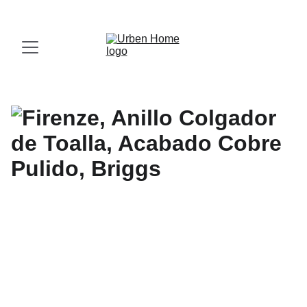
¡Visita nuestro Showroom!
 Av. las Américas, 16-56, Zona 13