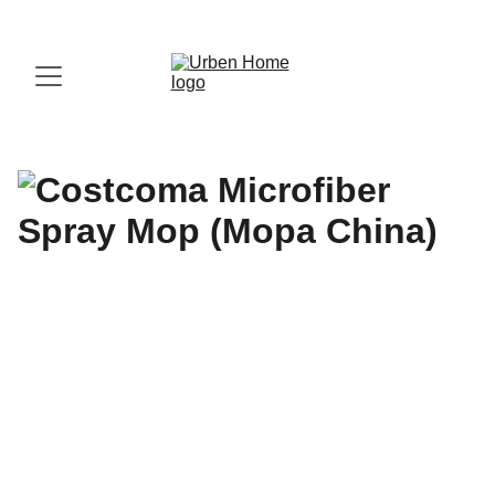
¡Visita nuestro Showroom!
 Av. las Américas, 16-56, Zona 13