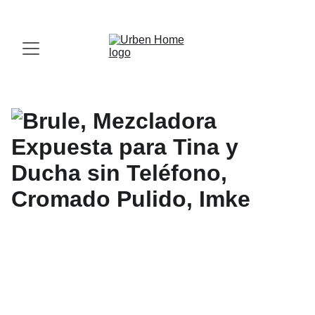
¡Visita nuestro Showroom!
 Av. las Américas, 16-56, Zona 13