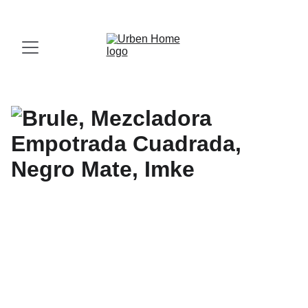
¡Visita nuestro Showroom!
 Av. las Américas, 16-56, Zona 13