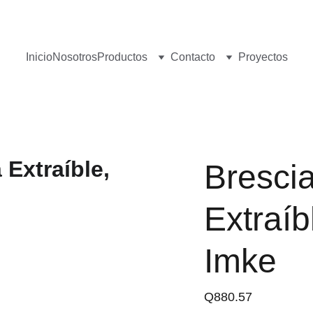
¡Visita nuestro Showroom!
 Av. las Américas, 16-56, Zona 13
Inicio
Nosotros
Productos
Contacto
Proyectos
Brescia
Extraíb
Imke
Q880.57