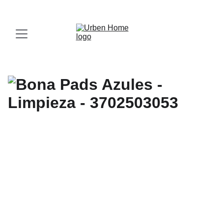
¡Visita nuestro Showroom!
 Av. las Américas, 16-56, Zona 13