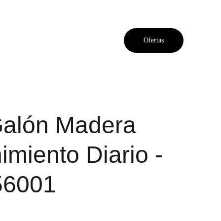
Ofertas
alón Madera
miento Diario -
56001