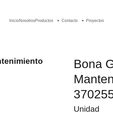
¡Visita nuestro Showroom!
 Av. las Américas, 16-56, Zona 13
Inicio
Nosotros
Productos
Contacto
Proyectos
Bona G
Manteni
37025
Unidad