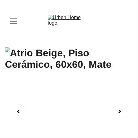
¡Visita nuestro Showroom!
 Av. las Américas, 16-56, Zona 13