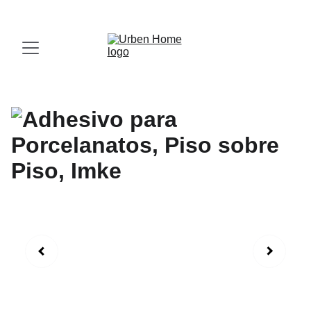
¡Visita nuestro Showroom!
 Av. las Américas, 16-56, Zona 13