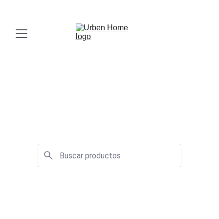
¡Visita nuestro Showroom!
 Av. las Américas, 16-56, Zona 13
Accesorios 
de Baño