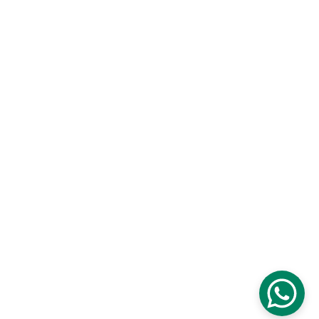
Garantías de productos
Fichas técnicas
Solicita muestras
Contáctanos
Síguenos en redes sociales
Somos parte de 
Urben Group
Latam Import, S.A 
|
 Urben Home
Todos los derechos reservados © 2026