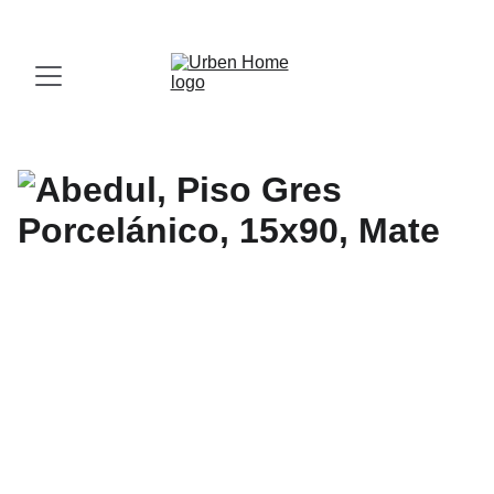
¡Visita nuestro Showroom!
 Av. las Américas, 16-56, Zona 13